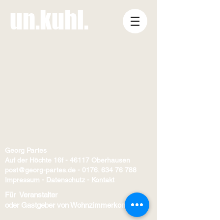
un.kuhl.
Georg Partes
Auf der Höchte 16f - 46117 Oberhausen
post@georg-partes.de
-
0176. 634 76 788
Impressum
-
Datenschutz
-
Kontakt
Für Veranstalter
oder Gastgeber von Wohnzimmerkonzerten